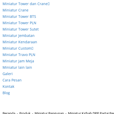
Miniatur Tower dan Crane
Miniatur Crane
Miniatur Tower BTS
Miniatur Tower PLN
Miniatur Tower Sutet
Miniatur Jembatan
Miniatur Kendaraan
Miniatur Custom
Miniatur Travo PLN
Miniatur Jam Meja
Miniatur lain lain
Galeri
Cara Pesan
Kontak
Blog
Beranda
-
Produk
-
Miniatur Bangunan
-
Miniatur Ka’bah DPP Partai P