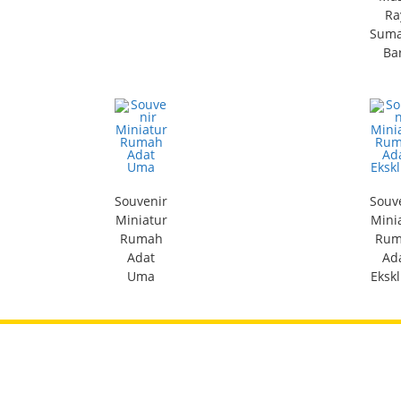
Ra
Suma
Ba
Souvenir
Souv
Miniatur
Mini
Rumah
Rum
Adat
Ad
Uma
Ekskl