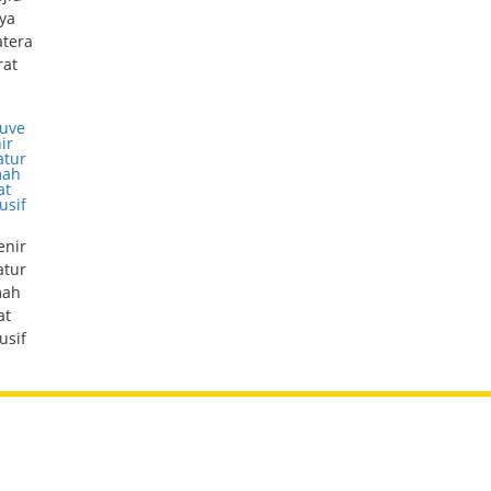
ya
tera
rat
enir
atur
ah
at
usif