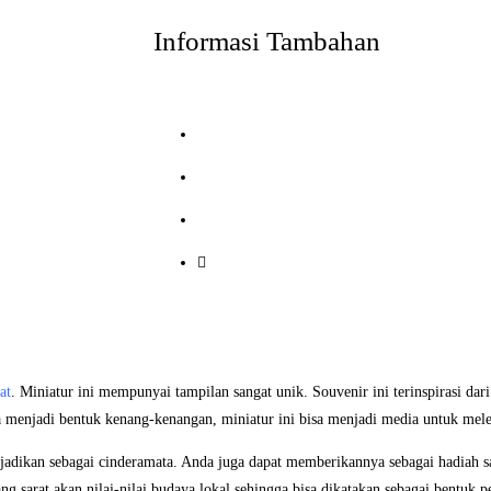
Informasi Tambahan
at
. Miniatur ini mempunyai tampilan sangat unik. Souvenir ini terinspirasi dar
a menjadi bentuk kenang-kenangan, miniatur ini bisa menjadi media untuk mele
adikan sebagai cinderamata. Anda juga dapat memberikannya sebagai hadiah sa
g sarat akan nilai-nilai budaya lokal sehingga bisa dikatakan sebagai bentuk p