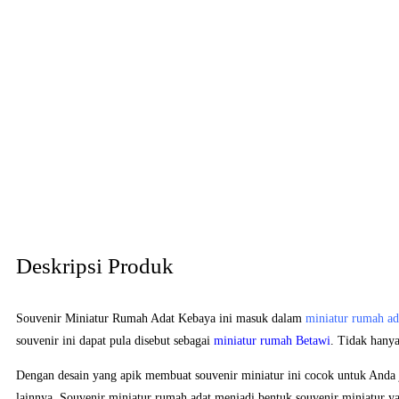
Deskripsi Produk
Souvenir Miniatur Rumah Adat Kebaya ini masuk dalam
miniatur rumah ad
souvenir ini dapat pula disebut sebagai
miniatur rumah Betawi
. Tidak hany
Dengan desain yang apik membuat souvenir miniatur ini cocok untuk Anda j
lainnya. Souvenir miniatur rumah adat menjadi bentuk souvenir miniatur yan