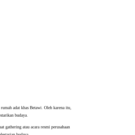
i rumah adat khas Betawi. Oleh karena itu,
starikan budaya.
at gathering atau acara resmi perusahaan
elestarian budaya.