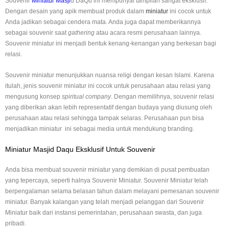
Souvenir
Miniatur Masji
d DaQu ini mempunyai tampilan sangat eksklusif.
Dengan desain yang apik membuat produk dalam
miniatur
ini cocok untuk
Anda jadikan sebagai cendera mata. Anda juga dapat memberikannya
sebagai souvenir saat
gathering
atau acara resmi perusahaan lainnya.
Souvenir miniatur ini menjadi bentuk kenang-kenangan yang berkesan bagi
relasi.
Souvenir miniatur menunjukkan nuansa religi dengan kesan Islami. Karena
itulah, jenis souvenir miniatur ini cocok untuk perusahaan atau relasi yang
mengusung konsep
spiritual company
. Dengan memilihnya, souvenir relasi
yang diberikan akan lebih representatif dengan budaya yang diusung oleh
perusahaan atau relasi sehingga tampak selaras. Perusahaan pun bisa
menjadikan miniatur ini sebagai media untuk mendukung branding.
Miniatur Masjid Daqu Eksklusif Untuk Souvenir
Anda bisa membuat souvenir miniatur yang demikian di pusat pembuatan
yang tepercaya, seperti halnya Souvenir Miniatur. Souvenir Miniatur telah
berpengalaman selama belasan tahun dalam melayani pemesanan souvenir
miniatur. Banyak kalangan yang telah menjadi pelanggan dari Souvenir
Miniatur baik dari instansi pemerintahan, perusahaan swasta, dan juga
pribadi.