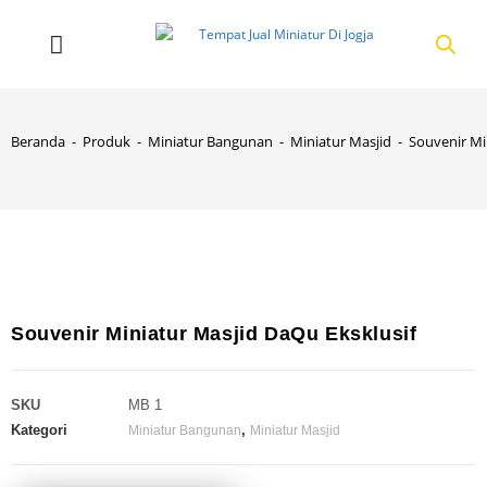
Beranda
-
Produk
-
Miniatur Bangunan
-
Miniatur Masjid
-
Souvenir Mi
Souvenir Miniatur Masjid DaQu Eksklusif
SKU
MB 1
Kategori
,
Miniatur Bangunan
Miniatur Masjid