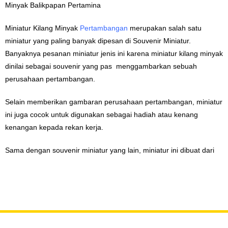
Miniatur Kilang Minyak
Pertambangan
merupakan salah satu
miniatur yang paling banyak dipesan di Souvenir Miniatur.
Banyaknya pesanan miniatur jenis ini karena miniatur kilang minyak
dinilai sebagai souvenir yang pas menggambarkan sebuah
perusahaan pertambangan.
Selain memberikan gambaran perusahaan pertambangan, miniatur
ini juga cocok untuk digunakan sebagai hadiah atau kenang
kenangan kepada rekan kerja.
Sama dengan souvenir miniatur yang lain, miniatur ini dibuat dari
bahan dasar logam kuningan dengan detail yang sangat baik dan
dipadukan dengan dasaran yang terbuat dari kayu atau resin.
Selain miniatur kilang, masih ada beberapa peralatan tambang
yang pernah dibuat oleh
SouvenirMiniatur
. Dengan pengalaman
selama 12 tahun di bidang pembuatan miniatur, Souvenir Miniatur