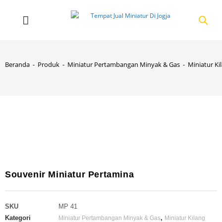
Beranda
-
Produk
-
Miniatur Pertambangan Minyak & Gas
-
Miniatur Ki
Souvenir Miniatur Pertamina
SKU
MP 41
Kategori
,
Miniatur Pertambangan Minyak & Gas
Miniatur Kilang