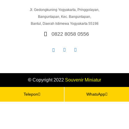
Jl. Gedongkuning Yogyakarta, Pringgolayan,
Banguntapan, Kec. Banguntapan,
Bantul, Daerah Istimewa Yogyakarta 55198
0822 8058 0556
©
Copyright 2022
Souvenir
Miniatur
Telepon
WhatsApp