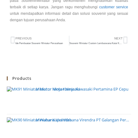
pada SouvenirMiniatur yang berkomitmen menghadirkan kualitas
terbaik di setiap karya. Jangan ragu menghubungi
customer service
untuk mendapatkan informasi detail dan solusi souvenir yang sesuai
dengan tujuan perusahaan Anda.
PREVIOUS
NEXT
Ide Pembuatan Souvenir Miniatur Perusahaan
Souvenir Miniatur Custom Lembuswana Kutai Kartanegara
Products
Miniatur Motor Ninja Kawasaki Pertamina EP Cepu
Miniatur Kapal Wahana Virendra PT Galangan Perkasa Pratama