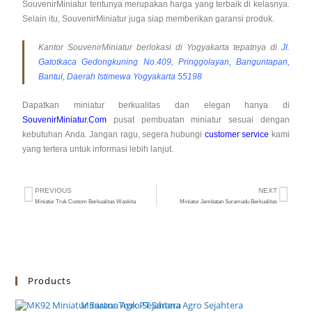
SouvenirMiniatur tentunya merupakan harga yang terbaik di kelasnya.
Selain itu, SouvenirMiniatur juga siap memberikan garansi produk.
Kantor SouvenirMiniatur berlokasi di Yogyakarta tepatnya di
Jl.
Gatotkaca Gedongkuning No.409, Pringgolayan, Banguntapan,
Bantul, Daerah Istimewa Yogyakarta 55198
Dapatkan miniatur berkualitas dan elegan hanya di
SouvenirMiniatur.Com
pusat pembuatan miniatur sesuai dengan
kebutuhan Anda. Jangan ragu, segera hubungi
customer service
kami
yang tertera untuk informasi lebih lanjut.
PREVIOUS
NEXT
Miniatur Truk Custom Berkualitas Waskita
Miniatur Jembatan Suramadu Berkualitas
Products
Miniatur Truk PT Sarana Agro Sejahtera