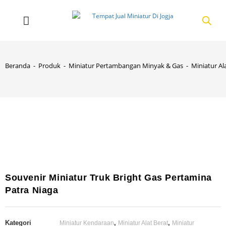
Beranda
-
Produk
-
Miniatur Pertambangan Minyak & Gas
-
Miniatur Al
Souvenir Miniatur Truk Bright Gas Pertamina
Patra Niaga
Kategori
,
,
Miniatur Kendaraan
Miniatur Alat Berat
Miniatur