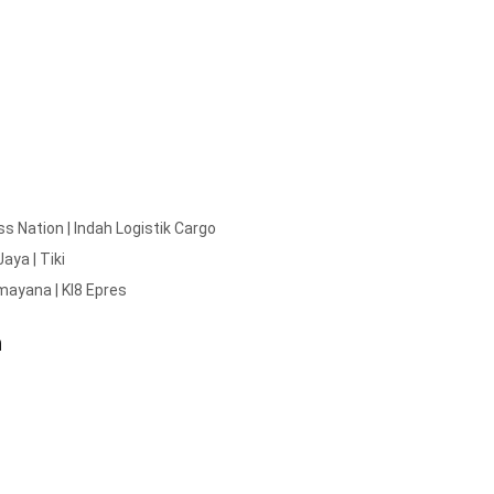
s Nation | Indah Logistik Cargo
aya | Tiki
amayana | KI8 Epres
n