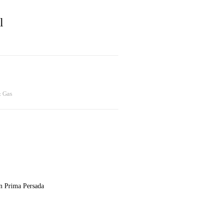
l
& Gas
n Prima Persada