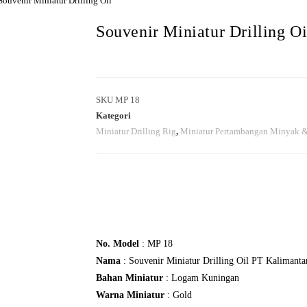
Souvenir Miniatur Drilling Oil
Souvenir Miniatur Drilling Oi
SKU
MP 18
Kategori
Miniatur Drilling Rig
,
Miniatur Pertambangan Minyak 
Pesan Sekarang!
No. Model
: MP 18
Nama
: Souvenir Miniatur Drilling Oil PT Kalimanta
Bahan Miniatur
: Logam Kuningan
Warna Miniatur
: Gold