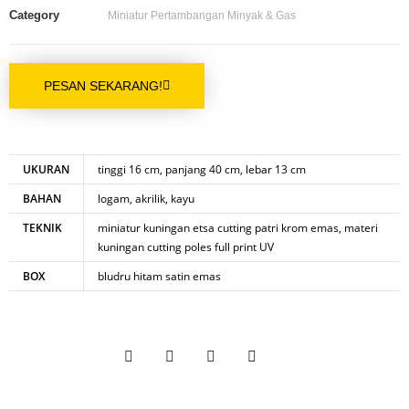
Category
Miniatur Pertambangan Minyak & Gas
PESAN SEKARANG!
UKURAN
tinggi 16 cm, panjang 40 cm, lebar 13 cm
BAHAN
logam, akrilik, kayu
TEKNIK
miniatur kuningan etsa cutting patri krom emas, materi
kuningan cutting poles full print UV
BOX
bludru hitam satin emas