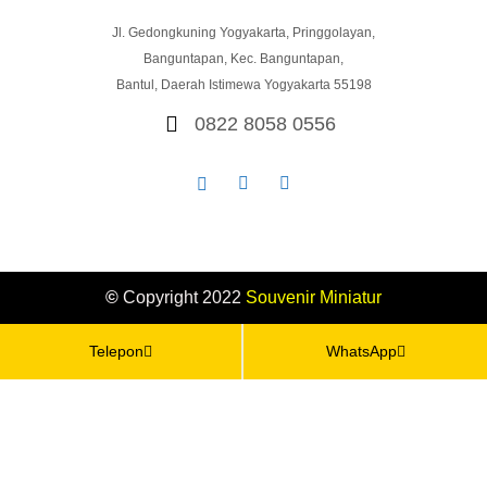
Jl. Gedongkuning Yogyakarta, Pringgolayan,
Banguntapan, Kec. Banguntapan,
Bantul, Daerah Istimewa Yogyakarta 55198
0822 8058 0556
©
Copyright 2022
Souvenir
Miniatur
Telepon
WhatsApp