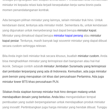
miniatur ini kepada relasi kala terjadi kesepakatan kerja sama bisnis pada
momen penandatanganan kontrak.
Ada beragam pilihan miniatur yang lainnya, selain miniatur truk hino. Untuk
kendaraan darat, tentunya ada miniatur mobil. Sementara itu, untuk kendaraan
yang digunakan untuk menyeberangi laut dapat berupa
miniatur kapal.
Miniatur yang dimaksud dapat berupa
miniatur kapal perang
atau
miniatur
kapal pesiar
. Tentunya, masih banyak lagi souvenir miniatur yang dapat dibuat
secara custom sehingga relevan.
Bila Anda ingin beli miniatur truk secara khusus, buatlah
miniatur custom.
Anda
bisa menghadirkan miniatur yang terinspirasi dari bangunan atau hal-hal
ikonik. Sebagai contoh adala
h miniatur Jembatan Suramadu yang terinspirasi
dari jembatan terpanjang yang ada di Indonesia. Kemudian, ada juga miniatur
pom bensin yang merupakan ciri khas dari perusahaan Pertamina. Ada juga
miniatur tower BTS khas perusahaan PLN.
Silakan Anda siapkan konsep miniatur truk hino dengan matang untuk
mendapatkan desain yang berkelas. Anda bis
a mengandalkan tempat
pembuatan yang sudah berpengalaman untuk mendapatkan produk miniatur
yang inovatif. Pertimbangkan juga harga miniatur yang hendak dibuat. Tunggu