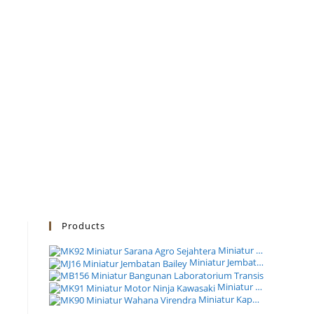
Products
Miniatur Truk PT Sarana Agro Sejahtera
Miniatur Jembatan Bailey Modular Satuan Zeni TNI AD
Miniatur B
Miniatur Motor Ninja Kawasaki Pertamina EP Cepu
Miniatur Kapal Wahana Virendra PT Galangan Perkasa Pratama