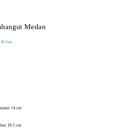
mbangut Medan
k & Gas
iniatur 14 cm
ebar 10.5 cm