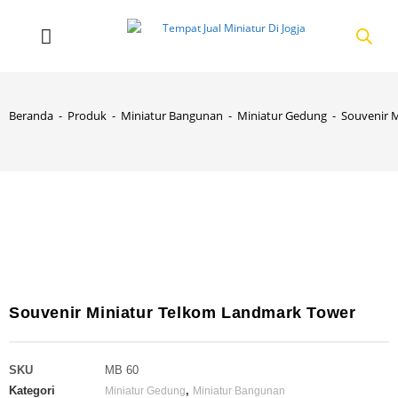
Beranda
-
Produk
-
Miniatur Bangunan
-
Miniatur Gedung
-
Souvenir 
Souvenir Miniatur Telkom Landmark Tower
SKU
MB 60
Kategori
,
Miniatur Gedung
Miniatur Bangunan