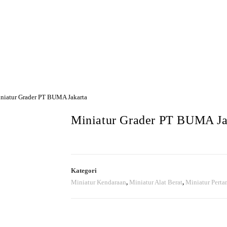
Hubungi Kami
niatur Grader PT BUMA Jakarta
Miniatur Grader PT BUMA Ja
Kategori
Miniatur Kendaraan
,
Miniatur Alat Berat
,
Miniatur Pert
Pesan Sekarang!