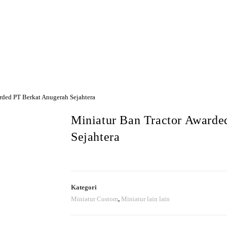
Hubungi Kami
rded PT Berkat Anugerah Sejahtera
Miniatur Ban Tractor Awarde
Sejahtera
Kategori
Miniatur Custom
,
Miniatur lain lain