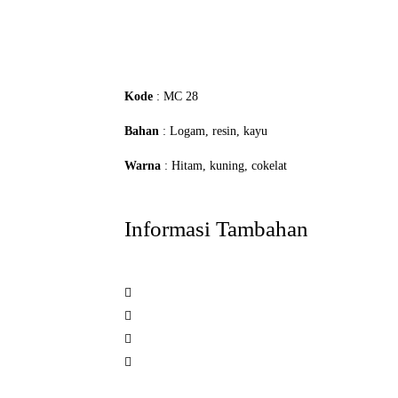
Pesan Sekarang!
Kode
: MC 28
Bahan
: Logam, resin, kayu
Warna
: Hitam, kuning, cokelat
Informasi Tambahan