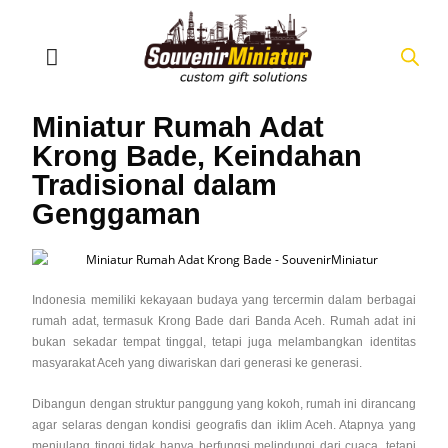
Miniatur Rumah Adat
Krong Bade, Keindahan
Tradisional dalam
Genggaman
Indonesia memiliki kekayaan budaya yang tercermin dalam berbagai
rumah adat, termasuk Krong Bade dari Banda Aceh. Rumah adat ini
bukan sekadar tempat tinggal, tetapi juga melambangkan identitas
masyarakat Aceh yang diwariskan dari generasi ke generasi.
Dibangun dengan struktur panggung yang kokoh, rumah ini dirancang
agar selaras dengan kondisi geografis dan iklim Aceh. Atapnya yang
menjulang tinggi tidak hanya berfungsi melindungi dari cuaca, tetapi