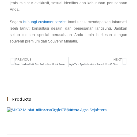
jenis miniatur eksklusif, sesuai identitas dan kebutuhan perusahaan
Anda.
Segera
hubungi customer service
kami untuk mendapatkan informasi
lebih lanjut, konsultasi desain, dan pemesanan langsung. Jadikan
setiap momen spesial perusahaan Anda lebih berkesan dengan
souvenir premium dari Souvenir Miniatur.
PREVIOUS
NEXT
Merchandise Unik Dan Berkualitas Untuk Perusahaan
Ingin Tahu Apa Itu Miniatur Rumah Honai? Simak Penjelasannya
Products
Miniatur Truk PT Sarana Agro Sejahtera