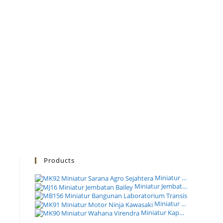
Products
Miniatur Truk PT Sarana Agro Sejahtera
Miniatur Jembatan Bailey Modular Satuan Zeni TNI AD
Miniatur B
Miniatur Motor Ninja Kawasaki Pertamina EP Cepu
Miniatur Kapal Wahana Virendra PT Galangan Perkasa Pratama