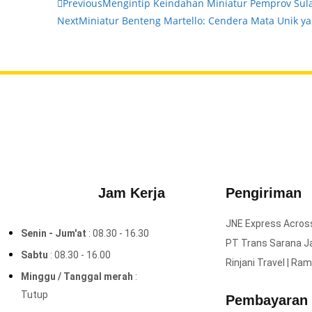
Previous
Mengintip Keindahan Miniatur Pemprov Sula
Next
Miniatur Benteng Martello: Cendera Mata Unik ya
Jam Kerja
Pengiriman
JNE Express Across 
Senin - Jum'at
: 08.30 - 16.30
PT Trans Sarana Jay
Sabtu
: 08.30 - 16.00
Rinjani Travel | Ra
Minggu / Tanggal merah
:
Tutup
Pembayaran