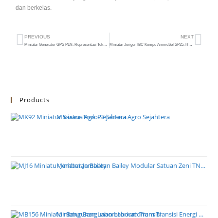
dan berkelas.
PREVIOUS
NEXT
Miniatur Generator GPS PLN: Representasi Teknologi Masa Depan!
Miniatur Jerigen IBC Kempu AmmoSol SP25: Hadiah Unik untuk Pecinta Industri Kimia
Products
Miniatur Truk PT Sarana Agro Sejahtera
Miniatur Jembatan Bailey Modular Satuan Zeni TNI AD
Miniatur Bangunan Laboratorium Transisi Energi PT PLN