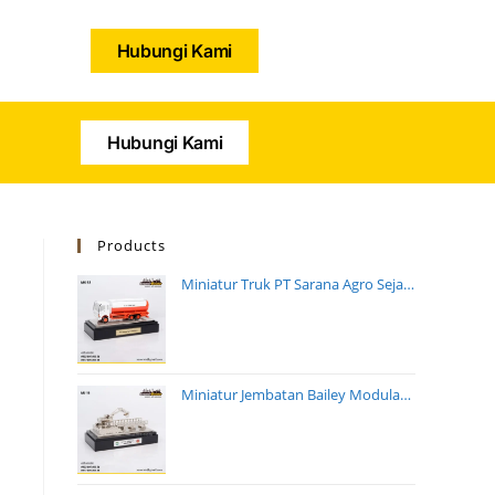
Hubungi Kami
Hubungi Kami
Products
Miniatur Truk PT Sarana Agro Sejahtera
Miniatur Jembatan Bailey Modular Satuan Zeni TNI AD