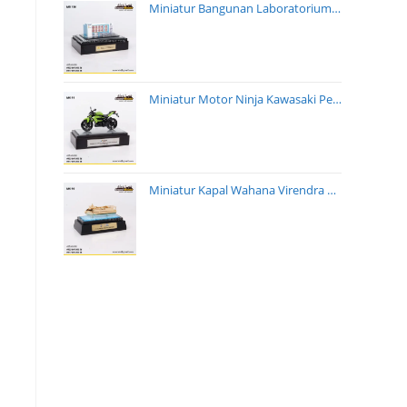
Miniatur Bangunan Laboratorium Transisi Energi PT PLN
Miniatur Motor Ninja Kawasaki Pertamina EP Cepu
Miniatur Kapal Wahana Virendra PT Galangan Perkasa Pratama