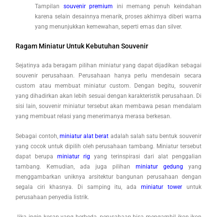
Tampilan
souvenir premium
ini memang penuh keindahan
karena selain desainnya menarik, proses akhirnya diberi warna
yang menunjukkan kemewahan, seperti emas dan silver.
Ragam Miniatur Untuk Kebutuhan Souvenir
Sejatinya ada beragam pilihan miniatur yang dapat dijadikan sebagai
souvenir perusahaan. Perusahaan hanya perlu mendesain secara
custom atau membuat miniatur custom. Dengan begitu, souvenir
yang dihadirkan akan lebih sesuai dengan karakteristik perusahaan. Di
sisi lain, souvenir miniatur tersebut akan membawa pesan mendalam
yang membuat relasi yang menerimanya merasa berkesan.
Sebagai contoh,
miniatur alat berat
adalah salah satu bentuk souvenir
yang cocok untuk dipilih oleh perusahaan tambang. Miniatur tersebut
dapat berupa
miniatur rig
yang terinspirasi dari alat penggalian
tambang. Kemudian, ada juga pilihan
miniatur gedung
yang
menggambarkan uniknya arsitektur bangunan perusahaan dengan
segala ciri khasnya. Di samping itu, ada
miniatur tower
untuk
perusahaan penyedia listrik.
Jika ingin kesan yang berbeda, perusahaan bisa mengambil ikon-ikon